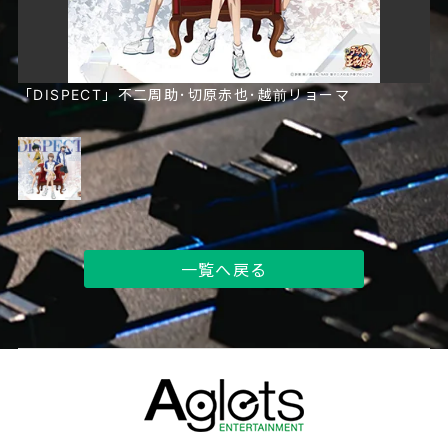
「DISPECT」不二周助･切原赤也･越前リョーマ
一覧へ戻る