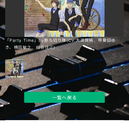
「Party Time」by断ち切り隊(CV:大須賀純、甲斐田ゆ
き、楠田敏之、細谷佳正)
一覧へ戻る