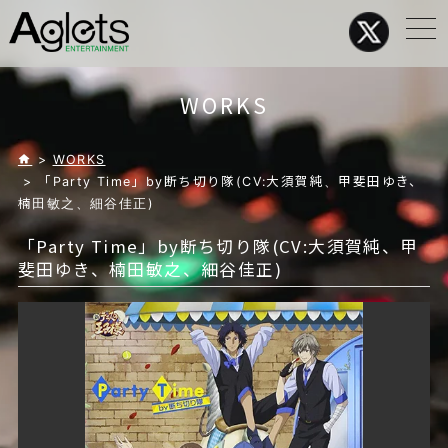
メ
ニ
ュ
ー
WORKS
>
WORKS
> 「Party Time」by断ち切り隊(CV:大須賀純、甲斐田ゆき、
楠田敏之、細谷佳正)
「Party Time」by断ち切り隊(CV:大須賀純、甲
斐田ゆき、楠田敏之、細谷佳正)