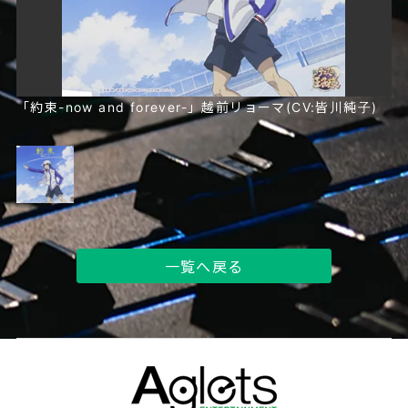
「約束-now and forever-」越前リョーマ(CV:皆川純子)
一覧へ戻る