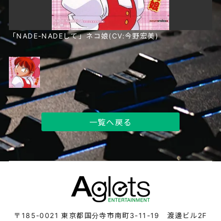
「NADE-NADEして」ネコ娘(CV:今野宏美)
一覧へ戻る
〒185-0021
東京都国分寺市南町3-11-19 渡邊ビル2F