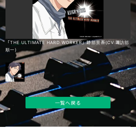
「THE ULTIMATE HARD WORKER」跡部景吾(CV:諏訪部
順一)
一覧へ戻る