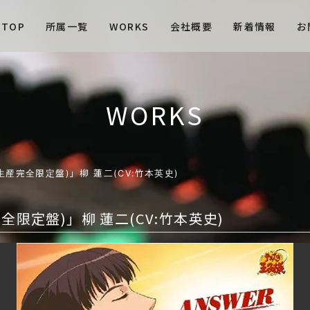
TOP
所属一覧
WORKS
会社概要
新着情報
お
WORKS
回生産完全限定盤)」柳 蓮二(CV:竹本英史)
全限定盤)」柳 蓮二(CV:竹本英史)