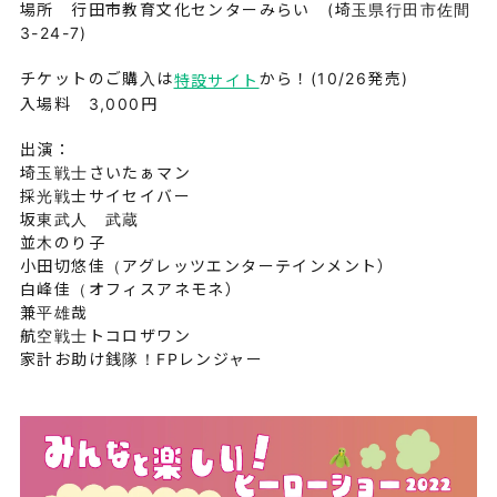
場所 行田市教育文化センターみらい (埼玉県行田市佐間
3-24-7)
チケットのご購入は
から！(10/26発売)
特設サイト
入場料 3,000円
出演：
埼玉戦士さいたぁマン
採光戦士サイセイバー
坂東武人 武蔵
並木のり子
小田切悠佳（アグレッツエンターテインメント）
白峰佳（オフィスアネモネ）
兼平雄哉
航空戦士トコロザワン
家計お助け銭隊！FPレンジャー